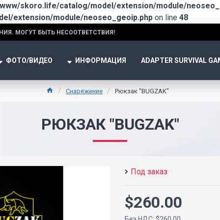
/www/skoro.life/catalog/model/extension/module/neoseo_
odel/extension/module/neoseo_geoip.php
on line
48
НИЯ. МОГУТ БЫТЬ НЕСООТВЕТСТВИЯ!
ФОТО/ВИДЕО
ИНФОРМАЦИЯ
ADAPTER SURVIVAL GA
Снаряжение
Рюкзак "BUGZAK"
РЮКЗАК "BUGZAK"
Под заказ
$260.00
Без НДС: $260.00