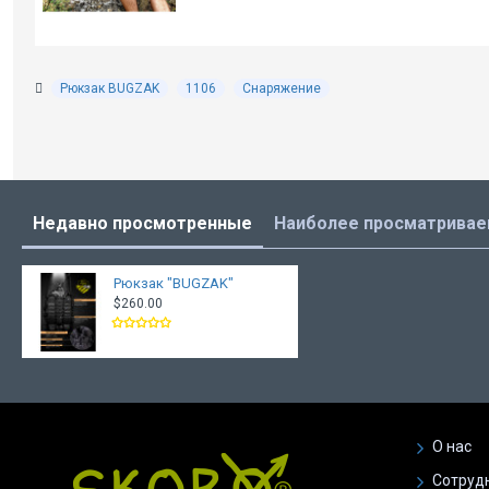
Рюкзак BUGZAK
1106
Снаряжение
Недавно просмотренные
Наиболее просматрива
Рюкзак "BUGZAK"
$260.00
О нас
Сотруд