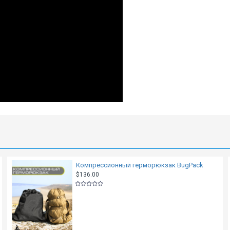
Компрессионный герморюкзак BugPack
$136.00