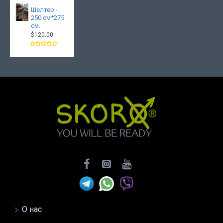
Шелтер -
250 см*275
см.
$120.00
О нас