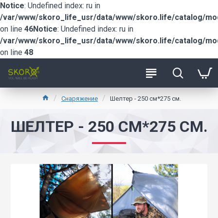
Notice
: Undefined index: ru in
/var/www/skoro_life_usr/data/www/skoro.life/catalog/m
on line
46
Notice
: Undefined index: ru in
/var/www/skoro_life_usr/data/www/skoro.life/catalog/m
on line
48
Снаряжение
Шелтер - 250 см*275 см.
ШЕЛТЕР - 250 СМ*275 СМ.