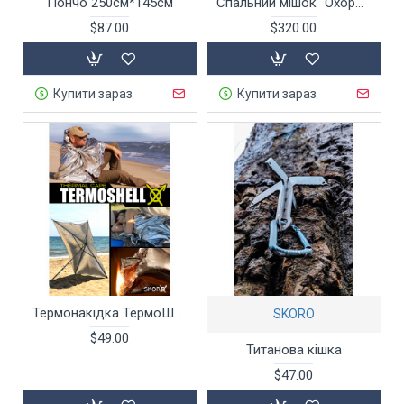
Пончо 250см*145см
Спальний мішок “Охоронець”
$87.00
$320.00
Купити зараз
Купити зараз
Термонакідка ТермоШел - 2,5 м*1,5 м.
SKORO
$49.00
Титанова кішка
$47.00