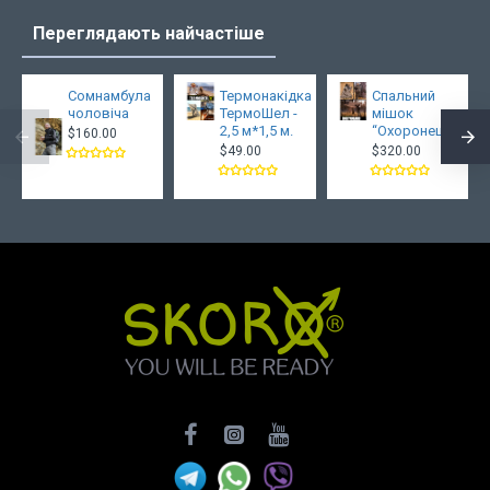
Переглядають найчастіше
Сомнамбула
Термонакідка
Спальний
чоловіча
ТермоШел -
мішок
2,5 м*1,5 м.
“Охоронець”
$160.00
$49.00
$320.00