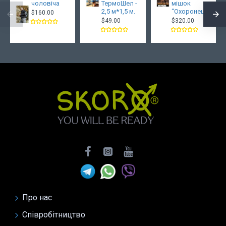
чоловіча
ТермоШел -
мішок
2,5 м*1,5 м.
“Охоронець”
$160.00
$49.00
$320.00
Про нас
Співробітництво