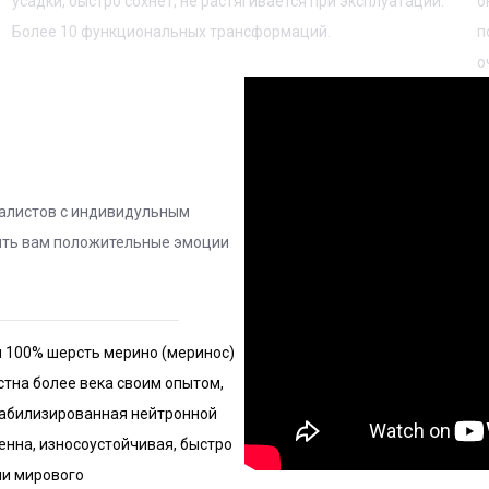
усадки, быстро сохнет, не растягивается при эксплуатации.
о
Более 10 функциональных трансформаций.
п
о
иалистов с индивидульным
вить вам положительные эмоции
 100% шерсть мерино (меринос)
стна более века своим опытом,
табилизированная нейтронной
енна, износоустойчивая, быстро
нии мирового