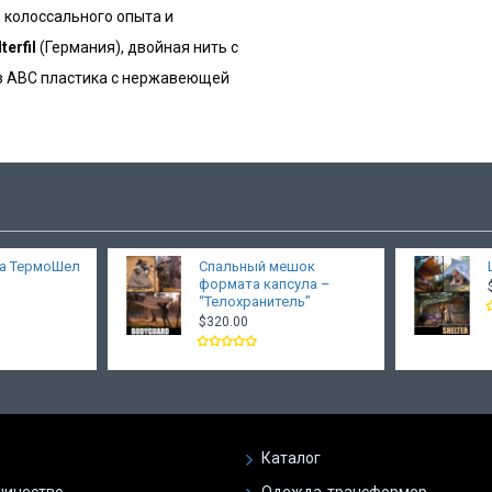
, колоссального опыта и
terfil
(Германия), двойная нить с
из АВС пластика с нержавеющей
а ТермоШел
Спальный мешок
формата капсула –
“Телохранитель”
$320.00
Каталог