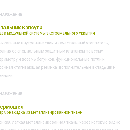
НАРЯЖЕНИЕ
пальник Капсула
аза модульной системы экстремального укрытия
никальные внутренние слои и качественный утеплитель,
олния со специальным защитным клапаном по всему
ериметру и восемь бегунков, функциональные петли и
рочная стягивающая резинка, дополнительные вкладыши и
акидки.
НАРЯЖЕНИЕ
Термошел
ермонакидка из металлизированной ткани
онкая, легкая металлизированная ткань, через которую видно