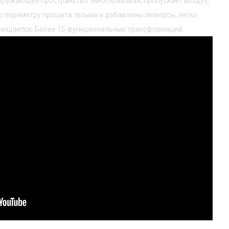
кружающее пространство. Многоразовая, пропускает воздух,
о периметру прошита тесьма и добавлены люверсы, легко
чищается. Более 15 функциональных трансформаций.